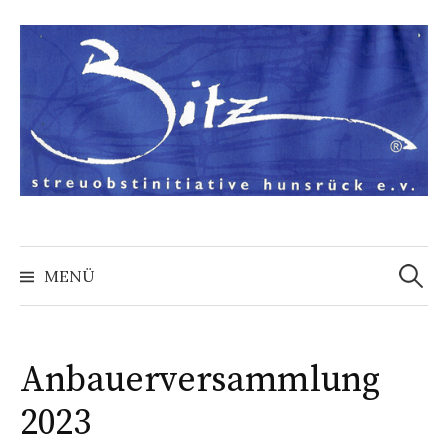
Springe
zum
Inhalt
Suchen
nach:
MENÜ
Anbauerversammlung
2023