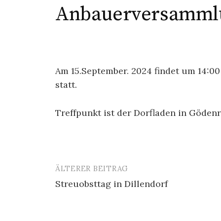
Anbauerversammlu
Am 15.September. 2024 findet um 14:0
statt.
Treffpunkt ist der Dorfladen in Gödenr
ÄLTERER BEITRAG
Beitrags-
Streuobsttag in Dillendorf
Navigation